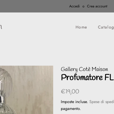
Accedi
o
Crea account
n
Home
Catalo
Gallery Cotè Maison
Profumatore 
Prezzo
Prezzo
€19,00
di
scontato
Imposte incluse.
Spese di sped
listino
pagamento.