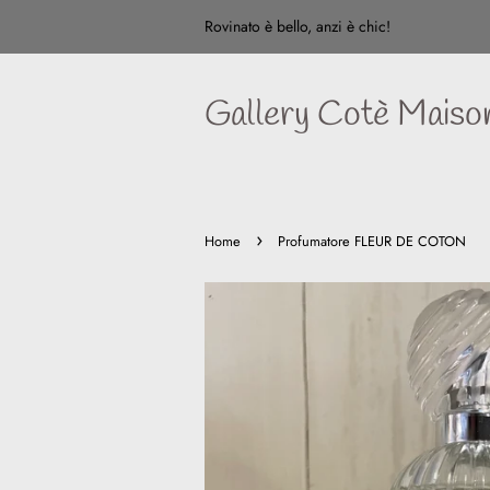
Rovinato è bello, anzi è chic!
Gallery Cotè Maiso
›
Home
Profumatore FLEUR DE COTON