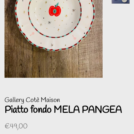
Gallery Cotè Maison
Piatto fondo MELA PANGEA
Prezzo
Prezzo
€49,00
di
scontato