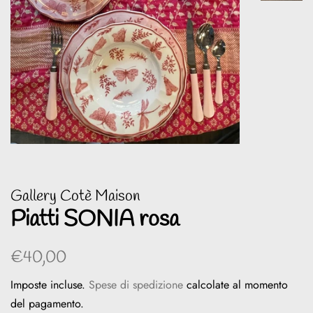
Gallery Cotè Maison
Piatti SONIA rosa
Prezzo
Prezzo
€40,00
di
scontato
Imposte incluse.
Spese di spedizione
calcolate al momento
listino
del pagamento.