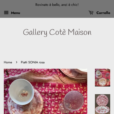
Rovinato è bello, anzi è chic!
Menu
Carrello
Gallery Cotè Maison
›
Home
Piatti SONIA rosa