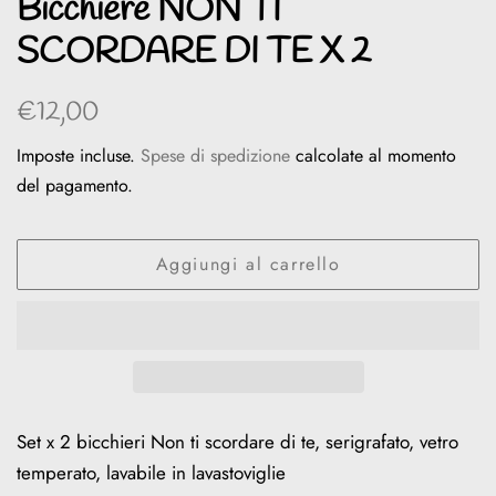
Bicchiere NON TI
SCORDARE DI TE X 2
Prezzo
Prezzo
€12,00
di
scontato
Imposte incluse.
Spese di spedizione
calcolate al momento
listino
del pagamento.
Aggiungi al carrello
Set x 2 bicchieri Non ti scordare di te, serigrafato, vetro
temperato, lavabile in lavastoviglie